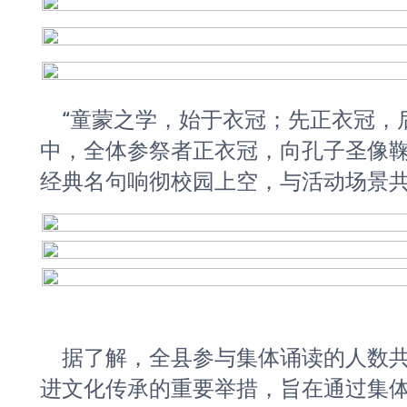
	“童蒙之学，始于衣冠；先正衣冠，后明事理。”在孔子诞辰纪念仪式
中，全体参祭者正衣冠，向孔子圣像
经典名句响彻校园上空，与活动场景
	据了解，全县参与集体诵读的人数共计两万余人。本次活动是合水县推
进文化传承的重要举措，旨在通过集