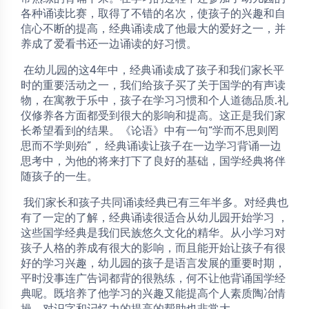
各种诵读比赛，取得了不错的名次，使孩子的兴趣和自
信心不断的提高，经典诵读成了他最大的爱好之一，并
养成了爱看书还一边诵读的好习惯。
 在幼儿园的这4年中，经典诵读成了孩子和我们家长平
时的重要活动之一，我们给孩子买了关于国学的有声读
物，在寓教于乐中，孩子在学习习惯和个人道德品质.礼
仪修养各方面都受到很大的影响和提高。这正是我们家
长希望看到的结果。《论语》中有一句“学而不思则罔 
思而不学则殆”， 经典诵读让孩子在一边学习背诵一边
思考中，为他的将来打下了良好的基础，国学经典将伴
随孩子的一生。
 我们家长和孩子共同诵读经典已有三年半多。对经典也
有了一定的了解，经典诵读很适合从幼儿园开始学习 ，
这些国学经典是我们民族悠久文化的精华。从小学习对
孩子人格的养成有很大的影响，而且能开始让孩子有很
好的学习兴趣，幼儿园的孩子是语言发展的重要时期，
平时没事连广告词都背的很熟练，何不让他背诵国学经
典呢。既培养了他学习的兴趣又能提高个人素质陶冶情
操。对识字和记忆力的提高的帮助也非常大。、