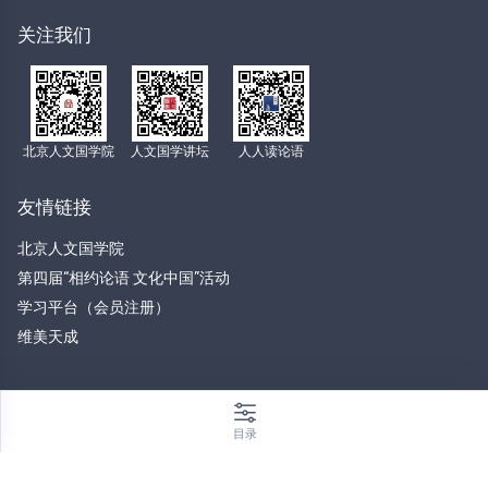
关注我们
北京人文国学院
人文国学讲坛
人人读论语
友情链接
北京人文国学院
第四届“相约论语 文化中国”活动
学习平台（会员注册）
维美天成
目录
© 中华传统文化诵读工程
京ICP备17011242号-1 北京延庆区康庄镇西官路北京
人文研修学院静思楼 联系电话:01061167080,13661294207