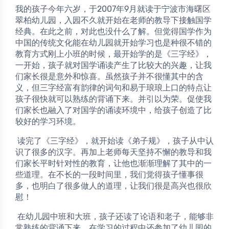
我的孩子今年六岁，于2007年9月就读于宁波市海曙区
翠柏幼儿园，入园不久就开始在老师的教导下接触国学
经典。在此之前，对此也没什么了解。但觉得国学作为
中国的传统文化能在幼儿园就开始学习也是种很不错的
教育方式刚上小班的时候，最开始学的是《三字经》，
一开始，孩子就对国学诵读产生了比较大的兴趣，让我
们家长很是意外和惊喜。虽然孩子并不很懂其中的含
义，但三字经富有韵律的词句和易于琅琅上口的特点让
孩子很快就可以熟练的背诵下来。并引以为荣。促使我
们家长也融入了对国学的诵读环境中，给孩子创造了比
较好的学习环境。
 读完了《三字经》，就开始读《弟子规》，孩子从中认
识了很多的汉字。再加上老师每天坚持不懈的教导和我
们家长平时针对性的教育，让他也渐渐理解了其中的一
些道理。在不长的一段时间里，我们觉得孩子懂事很
多，也明白了很多做人的道理，让我们很是高兴也很欣
慰！
 在幼儿园中班和大班，孩子还读了论语和老子，能够非
常熟练的背诵下来。在学习的过程中还参加了幼儿园的