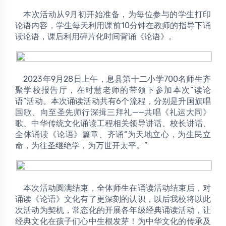
	本次活动从9月初开始准备，为每位参与的学生打印
论语内容，学生每天利用课前10分钟在教师的指导下诵
读论语，课后利用碎片化时间背诵《论语》。
	2023年9月28日上午，息县第十二小学700名师生齐
聚学校报告厅，在时慧老师的带领下参加本次“读论
语”活动。本次诵读活动共有6个流程，分别是升国旗唱
国歌、向至圣先师行深揖三拜礼——共唱《礼运大同》
歌、中华传统文化诵读工程相关领导讲话、校长讲话、
全体诵读《论语》篇章、齐诵“为天地立心，为生民立
命，为往圣继绝学，为万世开太平。”
	本次活动圆满结束，全体师生在诵读活动结束后，对
诵读《论语》文化有了更深刻的认识，以后我校将以此
次活动为契机，常态化的开展各年级经典诵读活动，让
经典文化在孩子们心中生根发芽！为中华文化的传承及