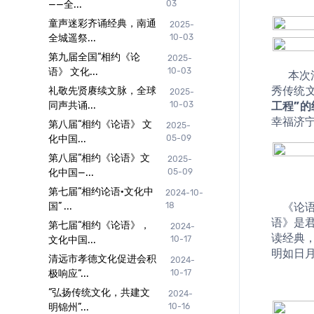
——全...
03
童声迷彩齐诵经典，南通
2025-
全城遥祭...
10-03
第九届全国“相约《论
2025-
语》 文化...
10-03
	  本次活动是响应中央关于建设“书香中国”、“文化强国”号召，落实中共中央办公厅、国务院办公厅印发的《关于实施中华优
秀传统
礼敬先贤赓续文脉，全球
2025-
工程”
同声共诵...
10-03
幸福济
第八届“相约《论语》 文
2025-
化中国...
05-09
第八届“相约《论语》文
2025-
化中国—...
05-09
第七届“相约论语·文化中
2024-10-
	《论语》是儒家文化的源头；《论语》是中国文化的元典；《论语》是中国文化的奠基之作；《论语》是东方的圣经；《论
国” ...
18
语》是
第七届“相约《论语》，
2024-
读经典
文化中国...
10-17
明如日
清远市孝德文化促进会积
2024-
极响应“...
10-17
“弘扬传统文化，共建文
2024-
明锦州”...
10-16