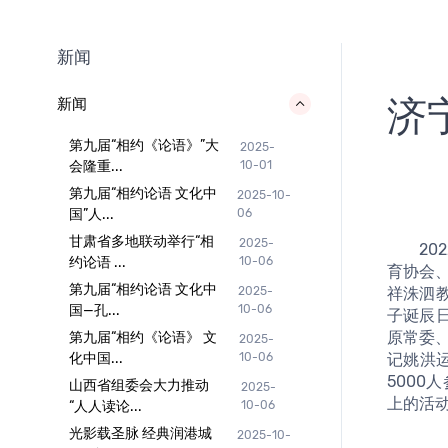
新闻
济
新闻
第九届“相约《论语》”大
2025-
会隆重...
10-01
第九届“相约论语 文化中
2025-10-
国”人...
06
甘肃省多地联动举行“相
2025-
    	2022年9月28日，由济宁市教育家协会倡议并主办，市教育家协会孔子学堂、市正德青少年服务中心承办，鱼台县家庭教
约论语 ...
10-06
育协会
第九届“相约论语 文化中
祥洙泗
2025-
国—孔...
10-06
子诞辰
原常委
第九届“相约《论语》 文
2025-
记姚洪
化中国...
10-06
500
山西省组委会大力推动
2025-
上的活
“人人读论...
10-06
光影载圣脉 经典润港城
2025-10-